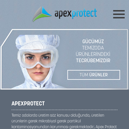
GÜCÜMÜZ
TEMİZODA
ÜRÜNLERİNDEKİ
TECRÜBEMİZDİR
TÜM
ÜRÜNLER
APEXPROTECT
Temiz odalarda üretim söz konusu olduğunda, üretilen
ürünlerin gerek mikrobiyal gerek partikül
kontaminasyonundan korunması gerekmektedir; Apex Protect